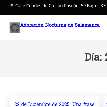
Saltar
Calle Condes de Crespo Rascón, 59 Bajo – 3
al
contenido
Adoración Nocturna de Salamanca
Día:
22 de Diciembre de 2025. Una frase