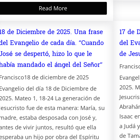
Read More
18 de Diciembre de 2025. Una frase
17 de 
del Evangelio de cada día. “Cuando
del Ev
José se despertó, hizo lo que le
de Jes
había mandado el ángel del Señor”
Francis
Francisco
18 de diciembre de 2025
Evangel
2025. M
Evangelio del día 18 de Diciembre de
Jesucris
2025. Mateo 1, 18-24 La generación de
Abrahán
Jesucristo fue de esta manera: María, su
Isaac e
madre, estaba desposada con José y,
a Judá 
antes de vivir juntos, resultó que ella
de Tama
esperaba un hijo por obra del Espíritu