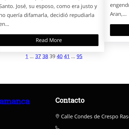
engendr
Santo. José, su esposo, como era justo y
Aran,…
no quería difamarla, decidió repudiarla
en…
Read More
1
…
37
38
39
40
41
…
95
Contacto
lamanca
Calle Condes de Crespo Ras