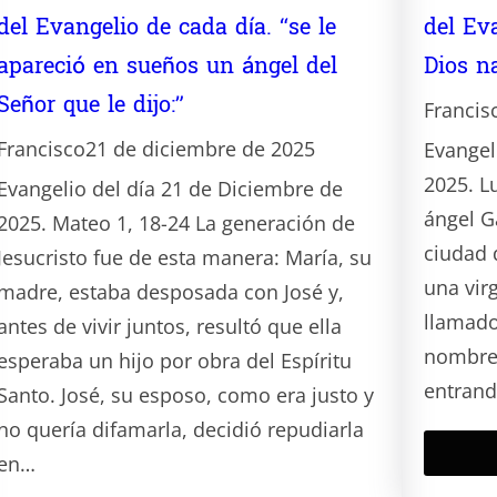
del Evangelio de cada día. “se le
del Ev
apareció en sueños un ángel del
Dios n
Señor que le dijo:”
Francis
Francisco
21 de diciembre de 2025
Evangel
2025. L
Evangelio del día 21 de Diciembre de
ángel G
2025. Mateo 1, 18-24 La generación de
ciudad 
Jesucristo fue de esta manera: María, su
una vi
madre, estaba desposada con José y,
llamado
antes de vivir juntos, resultó que ella
nombre 
esperaba un hijo por obra del Espíritu
entran
Santo. José, su esposo, como era justo y
no quería difamarla, decidió repudiarla
en…