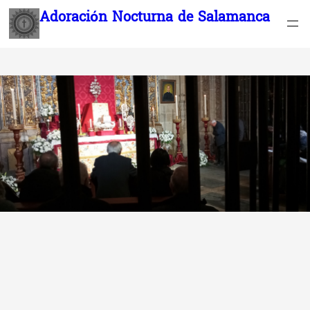
Saltar
Adoración Nocturna de Salamanca
al
contenido