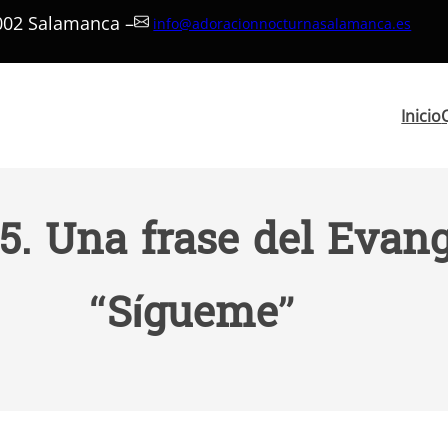
7002 Salamanca –
info@adoracionnocturnasalamanca.es
Inicio
5. Una frase del Evang
“Sígueme”