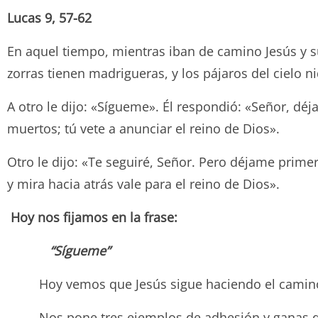
Lucas 9, 57-62
En aquel tiempo, mientras iban de camino Jesús y su
zorras tienen madrigueras, y los pájaros del cielo n
A otro le dijo: «Sígueme». Él respondió: «Señor, déj
muertos; tú vete a anunciar el reino de Dios».
Otro le dijo: «Te seguiré, Señor. Pero déjame prim
y mira hacia atrás vale para el reino de Dios».
Hoy nos fijamos en la frase:
“Sígueme”
Hoy vemos que Jesús sigue haciendo el camino 
Nos pone tres ejemplos de adhesión y ganas de