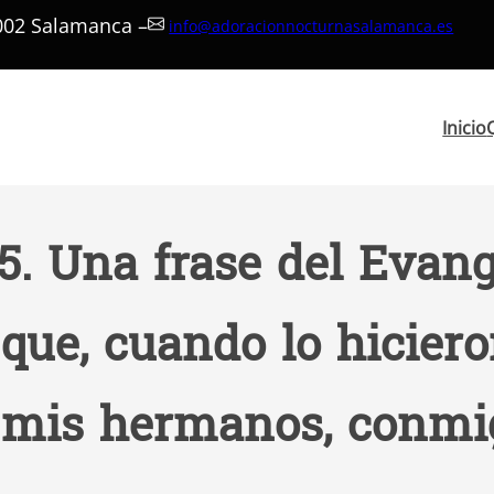
7002 Salamanca –
info@adoracionnocturnasalamanca.es
Inicio
. Una frase del Evange
 que, cuando lo hicier
e mis hermanos, conmig