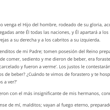
ndo venga el Hijo del hombre, rodeado de su gloria, 
gadas ante Él todas las naciones, y Él apartará a los
vejas a su derecha y a los cabritos a su izquierda.
 benditos de mi Padre; tomen posesión del Reino prep
e comer, sediento y me dieron de beber, era forast
arcelado y fueron a verme’. Los justos le contestará
os de beber? ¿Cuándo te vimos de forastero y te hos
 a ver?’
cieron con el más insignificante de mis hermanos, conm
ense de mí, malditos; vayan al fuego eterno, preparado