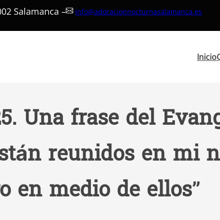
7002 Salamanca –
info@adoracionnocturnasalamanca.es
Inicio
5. Una frase del Evang
stán reunidos en mi n
o en medio de ellos”