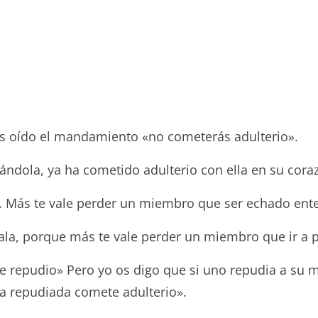
éis oído el mandamiento «no cometerás adulterio».
ándola, ya ha cometido adulterio con ella en su cora
alo. Más te vale perder un miembro que ser echado ent
írala, porque más te vale perder un miembro que ir a 
 de repudio» Pero yo os digo que si uno repudia a su m
 la repudiada comete adulterio».