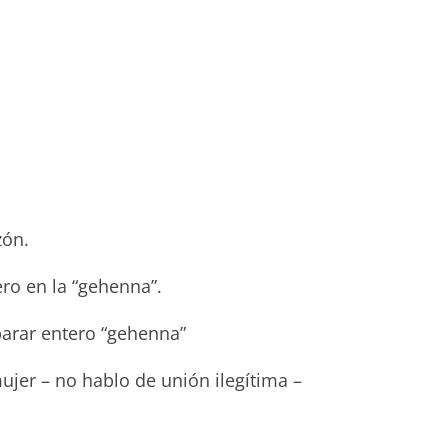
zón.
ero en la “gehenna”.
parar entero “gehenna”
ujer – no hablo de unión ilegítima –