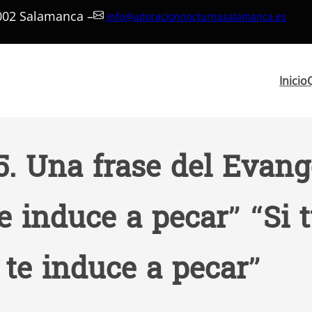
7002 Salamanca –
info@adoracionnocturnasalamanca.es
Inicio
5. Una frase del Evange
te induce a pecar” “Si
te induce a pecar”