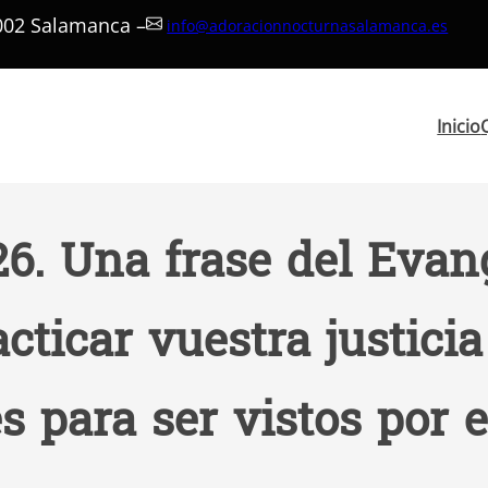
7002 Salamanca –
info@adoracionnocturnasalamanca.es
Inicio
26. Una frase del Evang
cticar vuestra justicia
 para ser vistos por e