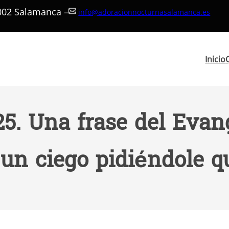
7002 Salamanca –
info@adoracionnocturnasalamanca.es
Inicio
25. Una frase del Evang
 un ciego pidiéndole qu