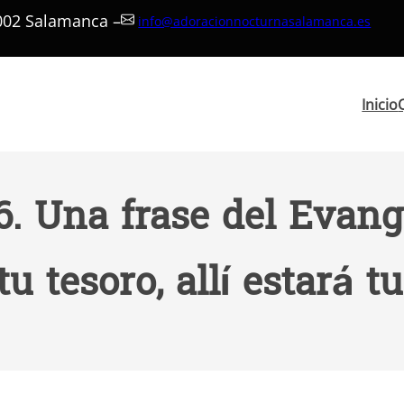
7002 Salamanca –
info@adoracionnocturnasalamanca.es
Inicio
6. Una frase del Evange
u tesoro, allí estará t