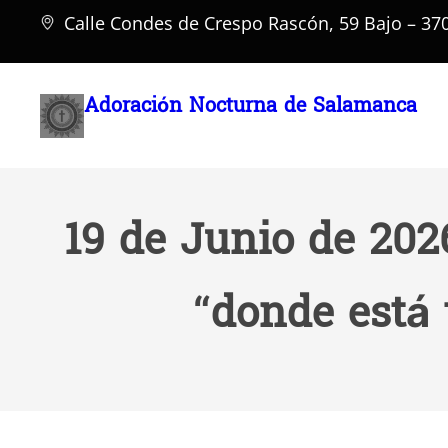
Saltar
Calle Condes de Crespo Rascón, 59 Bajo – 3
al
contenido
Adoración Nocturna de Salamanca
19 de Junio de 202
“donde está t