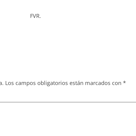
to.
bado. FVR.
a.
Los campos obligatorios están marcados con
*