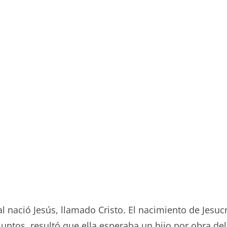
l nació Jesús, llamado Cristo. El nacimiento de Jesuc
untos, resultó que ella esperaba un hijo por obra del