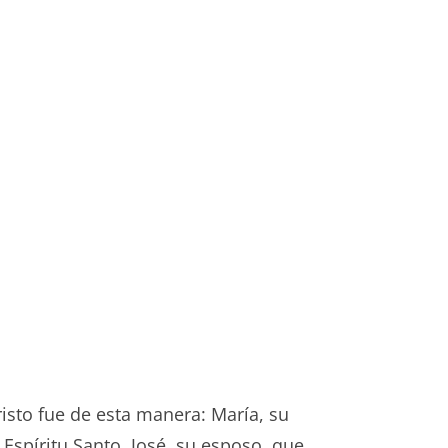
risto fue de esta manera: María, su
 Espíritu Santo. José, su esposo, que