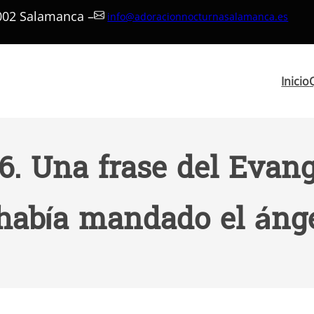
7002 Salamanca –
info@adoracionnocturnasalamanca.es
Inicio
. Una frase del Evange
 había mandado el áng