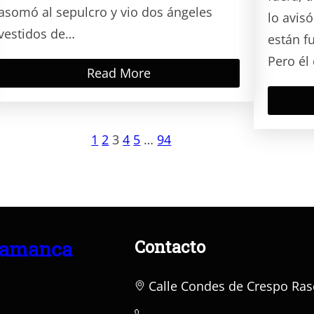
asomó al sepulcro y vio dos ángeles
lo avis
vestidos de…
están f
Pero él
Read More
1
2
3
4
5
…
94
Contacto
lamanca
Calle Condes de Crespo Ras