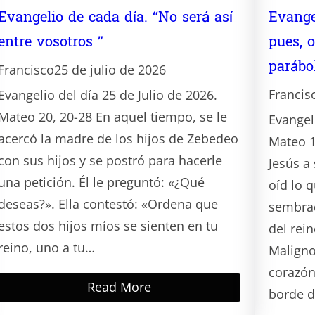
Evangelio de cada día. “No será así
Evange
entre vosotros ”
pues, o
parábo
Francisco
25 de julio de 2026
Francis
Evangelio del día 25 de Julio de 2026.
Mateo 20, 20-28 En aquel tiempo, se le
Evangeli
acercó la madre de los hijos de Zebedeo
Mateo 1
con sus hijos y se postró para hacerle
Jesús a
una petición. Él le preguntó: «¿Qué
oíd lo q
deseas?». Ella contestó: «Ordena que
sembrad
estos dos hijos míos se sienten en tu
del rein
reino, uno a tu…
Maligno
corazón
Read More
borde 