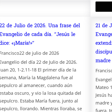
22 de Julio de 2026. Una frase del
21 de 
Evangelio de cada día. “Jesús le
Evange
dice: «¡María!»”
extend
discípu
Francisco
22 de julio de 2026
madre
Evangelio del día 22 de Julio de 2026.
Juan 20, 1-2.11-18 El primer día de la
Francis
semana, María la Magdalena fue al
Evangeli
sepulcro al amanecer, cuando aún
Mateo 1
estaba oscuro, y vio la losa quitada del
Jesús h
sepulcro. Estaba María fuera, junto al
madre y
sepulcro, llorando. Mientras lloraba, se
fuera, 