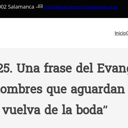
7002 Salamanca –
info@adoracionnocturnasalamanca.es
Inicio
25. Una frase del Evang
hombres que aguardan 
vuelva de la boda”