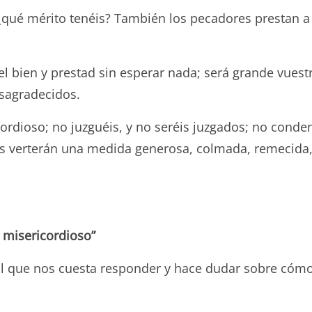
, ¿qué mérito tenéis? También los pecadores prestan 
l bien y prestad sin esperar nada; será grande vuest
esagradecidos.
rdioso; no juzguéis, y no seréis juzgados; no conden
 os verterán una medida generosa, colmada, remecida
 misericordioso”
al que nos cuesta responder y hace dudar sobre c