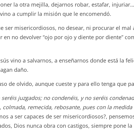
 la otra mejilla, dejarnos robar, estafar, injuriar…
 y vino a cumplir la misión que le encomendó.
 ser misericordiosos, no desear, ni procurar el mal 
 en no devolver “ojo por ojo y diente por diente” com
s vino a salvarnos, a enseñarnos donde está la felic
hagan daño.
uso de olvido, aunque cueste y para ello tenga que p
o seréis juzgados; no condenéis, y no seréis condena
, colmada, remecida, rebosante, pues con la medida 
os a ser capaces de ser misericordiosos?, pensemos
ados, Dios nunca obra con castigos, siempre pone la 