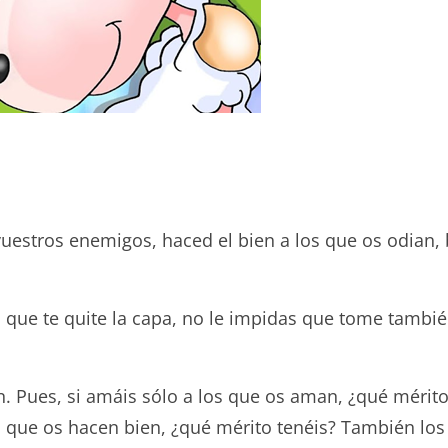
uestros enemigos, haced el bien a los que os odian,
l que te quite la capa, no le impidas que tome también 
n. Pues, si amáis sólo a los que os aman, ¿qué mérit
os que os hacen bien, ¿qué mérito tenéis? También l