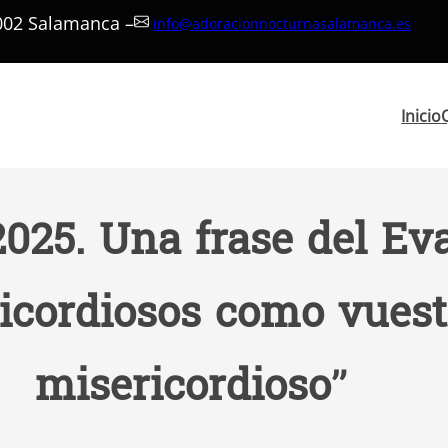
7002 Salamanca –
info@adoracionnocturnasalamanca.es
Inicio
2025. Una frase del Ev
ricordiosos como vuest
misericordioso”