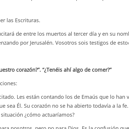
r las Escrituras.
esucitará de entre los muertos al tercer día y en su n
nzando por Jerusalén. Vosotros sois testigos de esto
uestro corazón?”. “¿Tenéis ahí algo de comer?”
ciones:
citado. Les están contando los de Emaús que lo han v
e sea Él. Su corazón no se ha abierto todavía a la 
 situación ¿cómo actuaríamos?
para nosotros, pero no para Dios. Es la confusión q