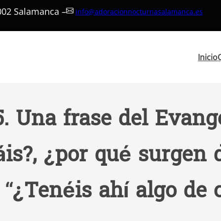
7002 Salamanca –
info@adoracionnocturnasalamanca.es
Inicio
5. Una frase del Evange
áis?, ¿por qué surgen 
 “¿Tenéis ahí algo de