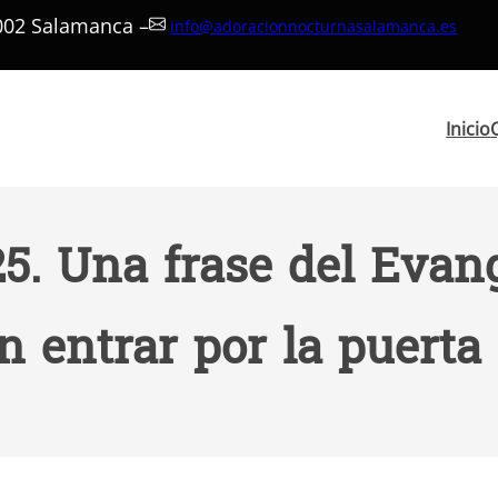
7002 Salamanca –
info@adoracionnocturnasalamanca.es
Inicio
5. Una frase del Evang
n entrar por la puerta