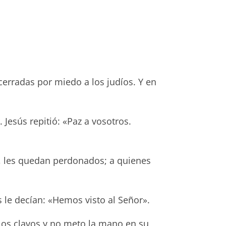
cerradas por miedo a los judíos. Y en
 Jesús repitió: «Paz a vosotros.
os, les quedan perdonados; a quienes
s le decían: «Hemos visto al Señor».
 los clavos y no meto la mano en su