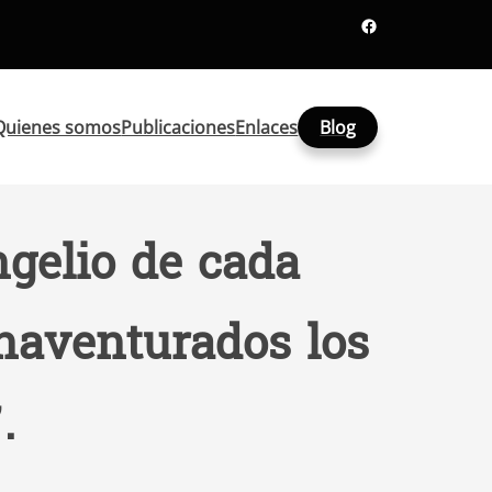
Facebook
Quienes somos
Publicaciones
Enlaces
Blog
ngelio de cada
enaventurados los
.