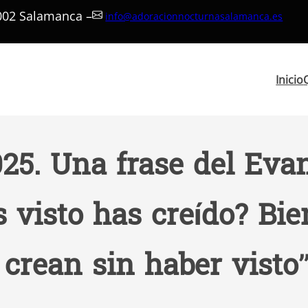
7002 Salamanca –
info@adoracionnocturnasalamanca.es
Inicio
025. Una frase del Eva
 visto has creído? Bi
 crean sin haber visto”