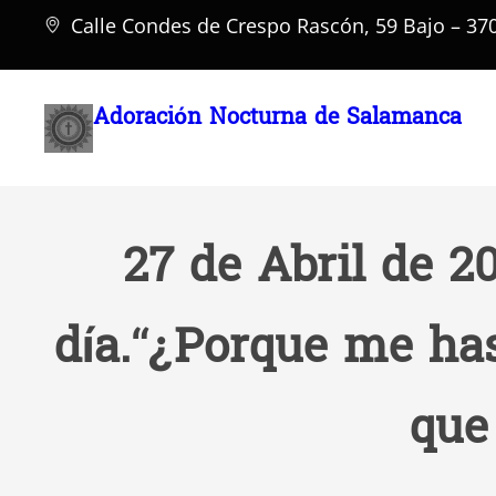
Saltar
Calle Condes de Crespo Rascón, 59 Bajo – 3
al
contenido
Adoración Nocturna de Salamanca
27 de Abril de 2
día.“¿Porque me has
que