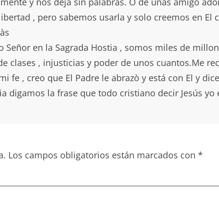
tamente y nos deja sin palabras. O de unas amigo a
 libertad , pero sabemos usarla y solo creemos en El
màs
 Señor en la Sagrada Hostia , somos miles de millon
 de clases , injusticias y poder de unos cuantos.Me r
i fe , creo que El Padre le abrazò y está con El y di
 digamos la frase que todo cristiano decir Jesús yo e
a.
Los campos obligatorios están marcados con
*