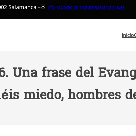
7002 Salamanca –
info@adoracionnocturnasalamanca.es
Inicio
. Una frase del Evange
néis miedo, hombres de