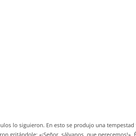
ípulos lo siguieron. En esto se produjo una tempestad 
aron gritándole: «¡Señor, sálvanos, que perecemos!». É