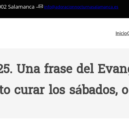
7002 Salamanca –
info@adoracionnocturnasalamanca.es
Inicio
25. Una frase del Evang
ito curar los sábados, 