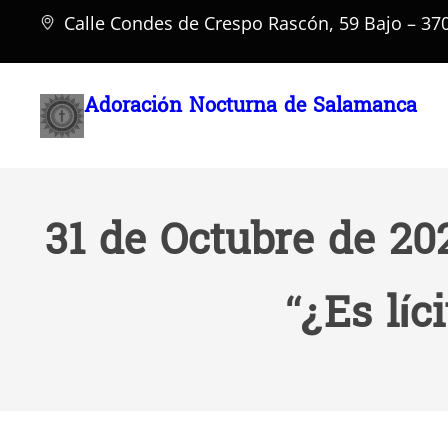
Saltar
Calle Condes de Crespo Rascón, 59 Bajo – 3
al
contenido
Adoración Nocturna de Salamanca
31 de Octubre de 20
“¿Es líc