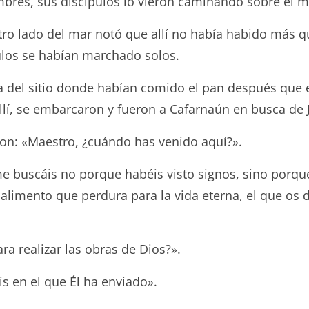
bres, sus discípulos lo vieron caminando sobre el m
otro lado del mar notó que allí no había habido más 
ulos se habían marchado solos.
ca del sitio donde habían comido el pan después que 
allí, se embarcaron y fueron a Cafarnaún en busca de 
taron: «Maestro, ¿cuándo has venido aquí?».
me buscáis no porque habéis visto signos, sino porqu
 alimento que perdura para la vida eterna, el que os 
ra realizar las obras de Dios?».
is en el que Él ha enviado».