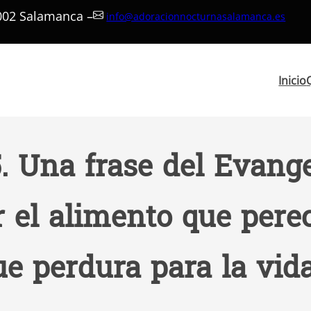
7002 Salamanca –
info@adoracionnocturnasalamanca.es
Inicio
 Una frase del Evange
 el alimento que perec
e perdura para la vid