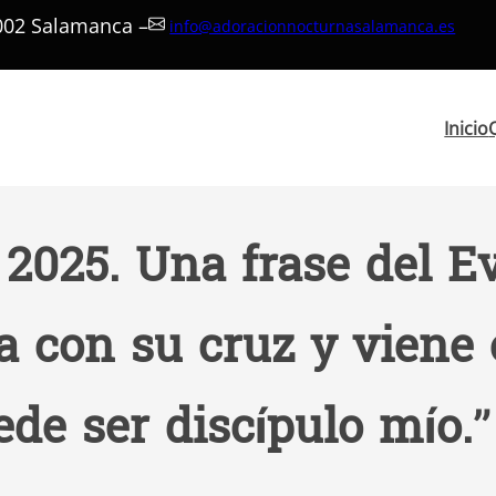
7002 Salamanca –
info@adoracionnocturnasalamanca.es
Inicio
2025. Una frase del E
a con su cruz y viene 
ede ser discípulo mío.”