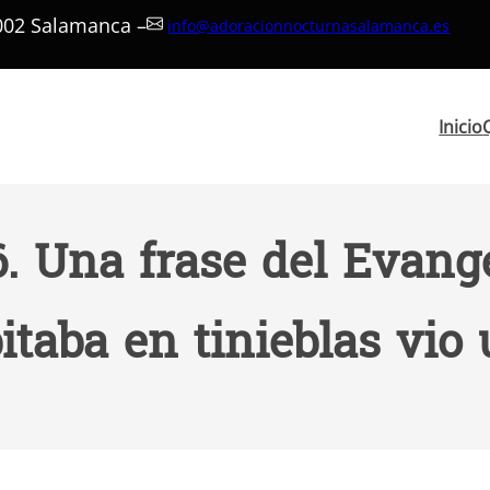
7002 Salamanca –
info@adoracionnocturnasalamanca.es
Inicio
. Una frase del Evange
itaba en tinieblas vio