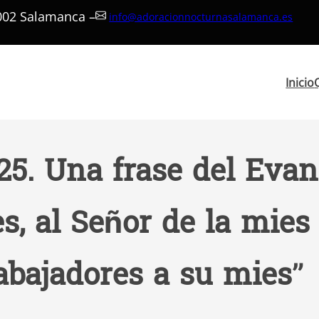
7002 Salamanca –
info@adoracionnocturnasalamanca.es
Inicio
25. Una frase del Evan
es, al Señor de la mi
abajadores a su mies”