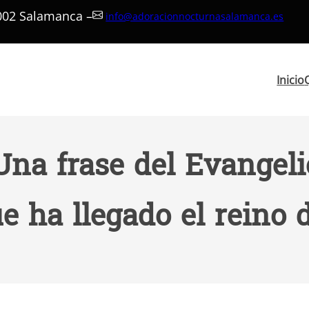
7002 Salamanca –
info@adoracionnocturnasalamanca.es
Inicio
Una frase del Evangeli
 ha llegado el reino d