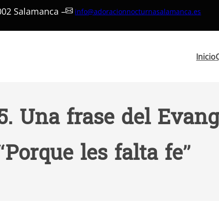
7002 Salamanca –
info@adoracionnocturnasalamanca.es
Inicio
. Una frase del Evange
“Porque les falta fe”