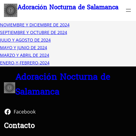
Saltar
Adoración Nocturna de Salamanca
al
contenido
NOVIEMBRE Y DICIEMBRE DE 2024
SEPTIEMBRE Y OCTUBRE DE 2024
JULIO Y AGOSTO DE 2024
MAYO Y JUNIO DE 2024
MARZO Y ABRIL DE 2024
ENERO-Y-FEBRERO-2024
Adoración Nocturna de
Salamanca
Facebook
Contacto